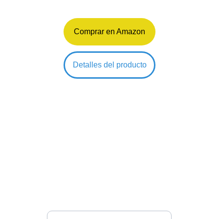
Comprar en Amazon
Detalles del producto
Cunitin Baby
Productos únicos para toda la familia.
info@cunitinbaby.com
Ingresa tu correo electrónico aquí